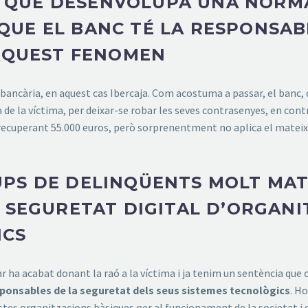
18, QUE DESENVOLUPA UNA NORM
UE EL BANC TÉ LA RESPONSABI
’AQUEST FENOMEN
bancària, en aquest cas Ibercaja. Com acostuma a passar, el banc, d
ia de la víctima, per deixar-se robar les seves contrasenyes, en cont
 recuperant 55.000 euros, però sorprenentment no aplica el matei
PS DE DELINQÜENTS MOLT MAT
E SEGURETAT DIGITAL D’ORGAN
NCS
ar ha acabat donant la raó a la víctima i ja tenim un sentència que ob
sponsables de la seguretat dels seus sistemes tecnològics
. H
estes organitzacions bàsiques per al funcionament de la societat i