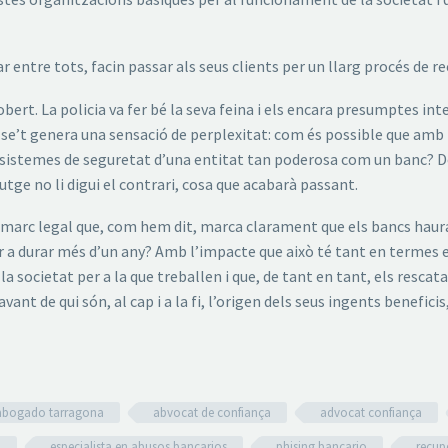
r entre tots, facin passar als seus clients per un llarg procés de r
bert. La policia va fer bé la seva feina i els encara presumptes in
los se’t genera una sensació de perplexitat: com és possible que a
sistemes de seguretat d’una entitat tan poderosa com un banc? Don
utge no li digui el contrari, cosa que acabarà passant.
 un marc legal que, com hem dit, marca clarament que els bancs hau
ibar a durar més d’un any? Amb l’impacte que això té tant en term
a la societat per a la que treballen i que, de tant en tant, els rescat
nt de qui són, al cap i a la fi, l’origen dels seus ingents beneficis,
abogado tarragona
abvocat de confiança
advocat confiança
a
especialista en abusos bancarios
phising bancario
recup