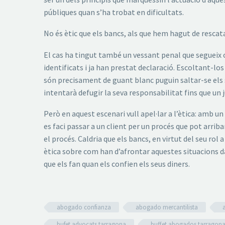
públiques quan s’ha trobat en dificultats.
No és ètic que els bancs, als que hem hagut de rescata
El cas ha tingut també un vessant penal que segueix o
identificats i ja han prestat declaració. Escoltant-
són precisament de guant blanc puguin saltar-se els 
intentarà defugir la seva responsabilitat fins que un j
Però en aquest escenari vull apel·lar a l’ètica: amb
es faci passar a un client per un procés que pot arr
el procés. Caldria que els bancs, en virtut del seu rol 
ètica sobre com han d’afrontar aquestes situacions dava
que els fan quan els confien els seus diners.
abogado confianza
abogado mercantilista
bufet advocats tarragona
buffet abogados tarragon