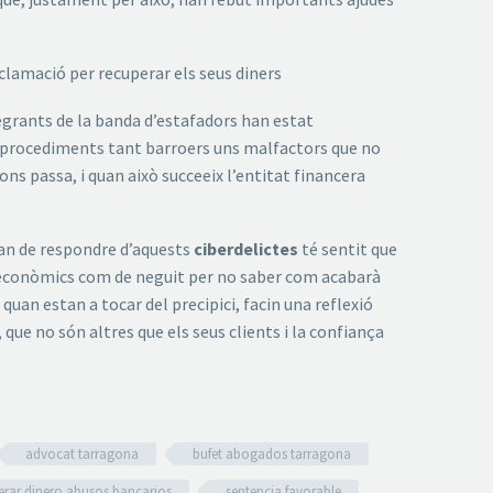
eclamació per recuperar els seus diners
tegrants de la banda d’estafadors han estat
mb procediments tant barroers uns malfactors que no
s passa, i quan això succeeix l’entitat financera
ran de respondre d’aquests
ciberdelictes
té sentit que
es econòmics com de neguit per no saber com acabarà
a quan estan a tocar del precipici, facin una reflexió
 que no són altres que els seus clients i la confiança
advocat tarragona
bufet abogados tarragona
erar dinero abusos bancarios
sentencia favorable