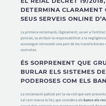
EL REIAL DECRET 19/20
DETERMINA CLARAMENT Q
SEUS SERVEIS ONLINE D
La primera reclamació, lògicament, va ser a l’entitat 
policial, va atribuir la responsabilitat a la negligènc
aconseguir retrocedir una part de les transferències
sostretes.
ÉS SORPRENENT QUE GRU
BURLAR ELS SISTEMES D
PODEROSES COM ELS BA
La reclamació judicial per la via civil que vam present
tal com marca la llei, que considera als
bancs els re
ser un dels principis que marquessin l’actuació d’aqu