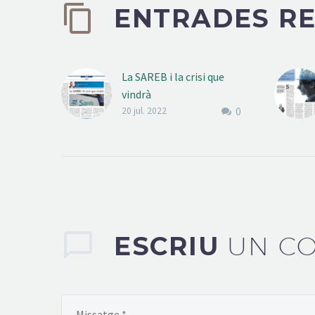
ENTRADES R
La SAREB i la crisi que
vindrà
0
Sembla evident que anem
20 jul. 2022
cap a una crisi econòmica
que ni els fons europeus
podran evitar. Davant
d’aquest escenari,
invito…
ESCRIU
UN C