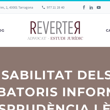
rim, 2, 43001 Tarragona
977 21 28 40
OG
C
SABILITAT DEL
BATORIS INFOR
SPRUDÈNCIA I 