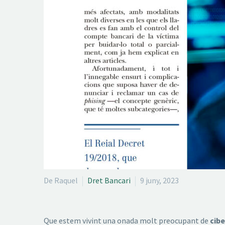
De Raquel
Dret Bancari
9 juny, 2023
Que estem vivint una onada molt preocupant de
cib