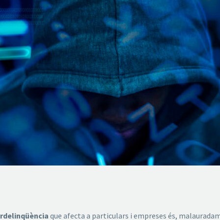
erdelinqüència
que afecta a particulars i empreses és, malauradame