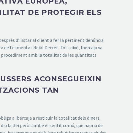
ATIVA EUROPEA,
LITAT DE PROTEGIR ELS
esprés d’instar al client a fer la pertinent denúncia
ra de l’esmentat Reial Decret. Tot i això, Ibercaja va
x procediment amb la totalitat de les quantitats
USSERS ACONSEGUEIXIN
ITZACIONS TAN
liga a Ibercaja a restituir la totalitat dels diners,
o diu la llei però també el sentit comú, que hauria de
 que, justament per això, han rebut importants ajudes