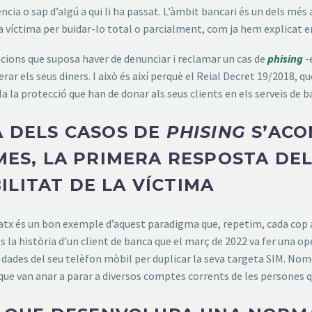
ncia o sap d’algú a qui li ha passat. L’àmbit bancari és un dels mé
a víctima per buidar-lo total o parcialment, com ja hem explicat en
acions que suposa haver de denunciar i reclamar un cas de
phising
-
rar els seus diners. I això és així perquè el Reial Decret 19/2018,
a la protecció que han de donar als seus clients en els serveis de b
A DELS CASOS DE
PHISING
S’AC
IMES, LA PRIMERA RESPOSTA DEL
LITAT DE LA VÍCTIMA
atx és un bon exemple d’aquest paradigma que, repetim, cada cop 
 És la història d’un client de banca que el març de 2022 va fer una 
 dades del seu telèfon mòbil per duplicar la seva targeta SIM. Nom
 que van anar a parar a diversos comptes corrents de les persones 