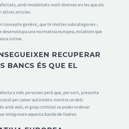
s afectats, amb modalitats molt diverses en les que els
 altres articles.
el concepte genèric, que té moltes subcategories-,
 que desenvolupa una normativa europea, estableix que
anca online.
ONSEGUEIXEN RECUPERAR
S BANCS ÉS QUE EL
afecta a més persones però que, per sort, presenta
operació per caixer automàtic mentre un dels
és amb això, el grup criminal va poder ordenar
que integraven aquesta banda de lladres.