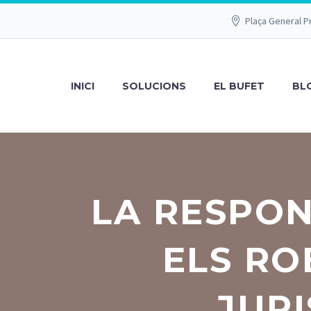
Plaça General P
INICI
SOLUCIONS
EL BUFET
BL
LA RESPON
ELS RO
JURI