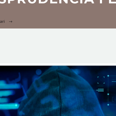
ari
La responsabilitat dels bancs en els robatoris informàtics