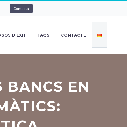
Contacta
ASOS D’ÈXIT
FAQS
CONTACTE
S BANCS EN
MÀTICS:
ÈTICA