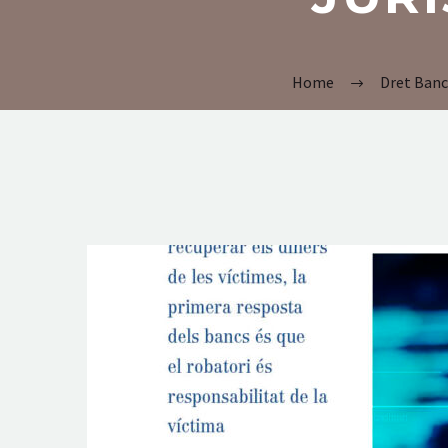
Home
Dret Banc