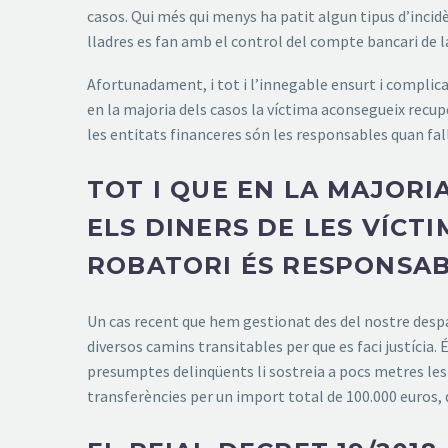
casos. Qui més qui menys ha patit algun tipus d’incidè
lladres es fan amb el control del compte bancari de l
Afortunadament, i tot i l’innegable ensurt i complic
en la majoria dels casos la víctima aconsegueix recupe
les entitats financeres són les responsables quan fall
TOT I QUE EN LA MAJORI
ELS DINERS DE LES VÍCT
ROBATORI ÉS RESPONSABI
Un cas recent que hem gestionat des del nostre desp
diversos camins transitables per que es faci justícia.
presumptes delinqüents li sostreia a pocs metres les
transferències per un import total de 100.000 euros,