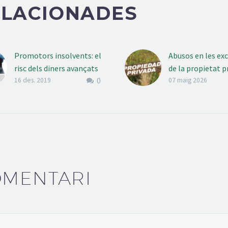
ELACIONADES
Promotors insolvents: el
Abusos en les ex
risc dels diners avançats
de la propietat p
0
per una casa
Com sap el lector
16 des. 2019
07 maig 2026
Si les coses es fan com
propietat privada
s’haurien de fer, els
dels pilars del no
diners avançats per un
model social, ec
habitatge s’haurien de
polític, tot i…
poder recuperar en…
OMENTARI