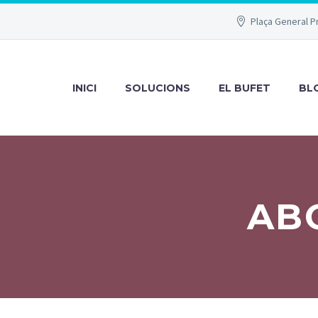
Plaça General P
INICI
SOLUCIONS
EL BUFET
BL
AB