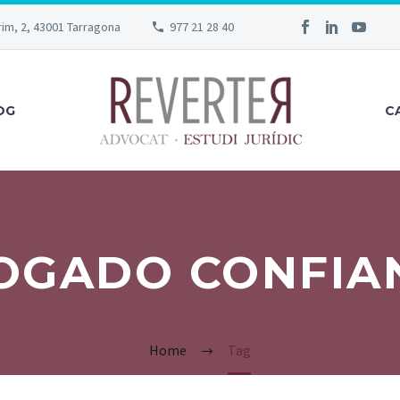
rim, 2, 43001 Tarragona
977 21 28 40
OG
C
OGADO CONFIA
Home
Tag