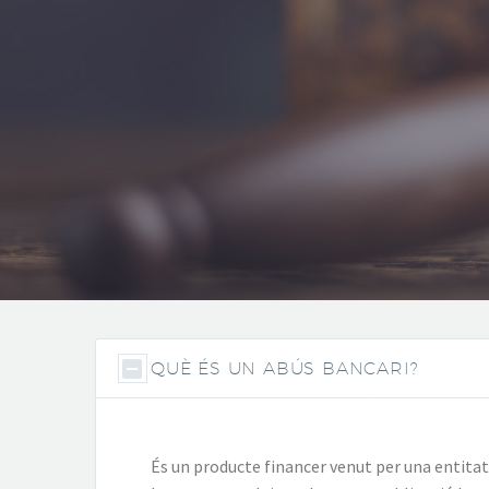
QUÈ ÉS UN ABÚS BANCARI?
És un producte financer venut per una entitat