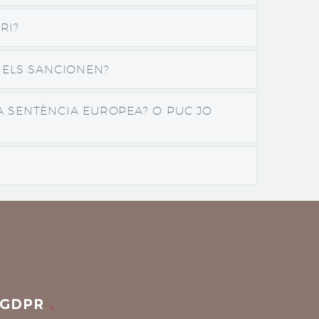
RI?
 ELS SANCIONEN?
A SENTÈNCIA EUROPEA? O PUC JO
GDPR