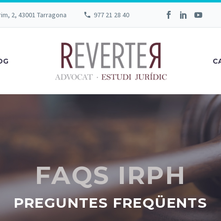
rim, 2, 43001 Tarragona
977 21 28 40
OG
C
FAQS IRPH
PREGUNTES FREQÜENTS