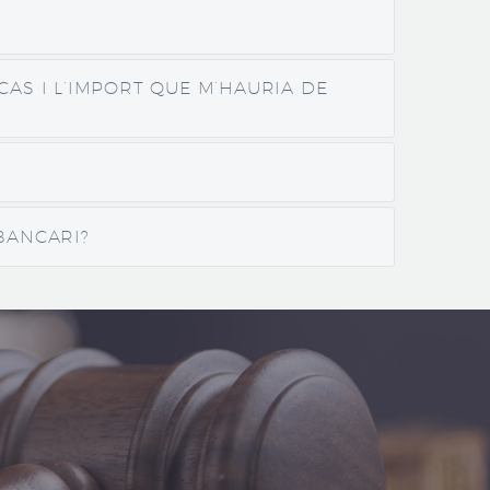
CAS I L’IMPORT QUE M’HAURIA DE
BANCARI?