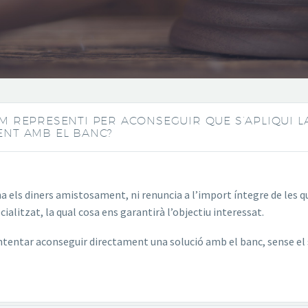
M REPRESENTI PER ACONSEGUIR QUE S’APLIQUI L
ENT AMB EL BANC?
rna els diners amistosament, ni renuncia a l’import íntegre de les
alitzat, la qual cosa ens garantirà l’objectiu interessat.
intentar aconseguir directament una solució amb el banc, sense el 