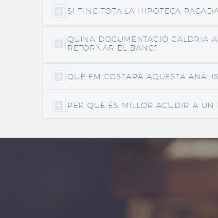
SI TINC TOTA LA HIPOTECA PAGAD
QUINA DOCUMENTACIÓ CALDRIA APO
RETORNAR EL BANC?
QUÈ EM COSTARÀ AQUESTA ANÀLISI
PER QUÈ ÉS MILLOR ACUDIR A UN