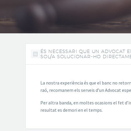
ÉS NECESSARI QUE UN ADVOCAT E
SOL/A SOLUCIONAR-HO DIRECTAM
La nostra experiència és que el banc no reto
raó, recomanem els serveis d’un Advocat especi
Per altra banda, en moltes ocasions el fet d’
resultat es demori en el temps.