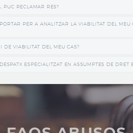
A, PUC RECLAMAR RES?
RTAR PER A ANALITZAR LA VIABILITAT DEL MEU 
 DE VIABILITAT DEL MEU CAS?
 DESPATX ESPECIALITZAT EN ASSUMPTES DE DRET 
FAQS ABUSOS