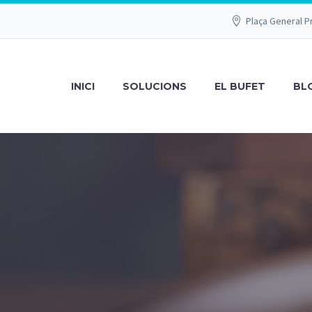
Plaça General P
INICI
SOLUCIONS
EL BUFET
BL