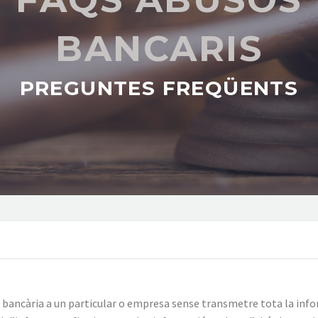
BANCARIS
PREGUNTES FREQÜENTS
 bancària a un particular o empresa sense transmetre tota la info