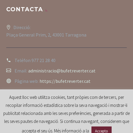
CONTACTA
Direcció:
Plaça General Prim, 2, 43001 Tarragona
Teléfon
977 21 28 40
Email:
administracio@bufetreverter.cat
Pàgina web:
https://bufetreverter.cat
Aquest lloc web utilitza cookies, tant pròpies com de tercers, per
recopilar informació estadística sobre la seva navegació i mostrar-li
publicitat relacionada amb les seves preferències, generada a partir de
les seves pautes de navegació. Si continua navegant, considerem que
accepta el seu ús. Més informació a la
Accepto