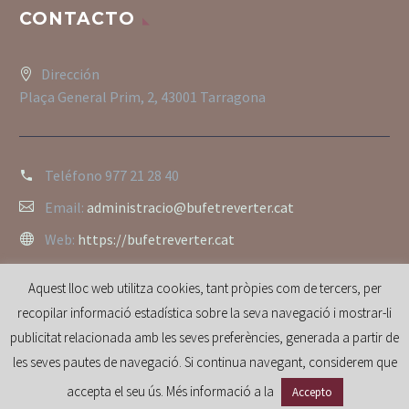
CONTACTO
Dirección
Plaça General Prim, 2, 43001 Tarragona
Teléfono
977 21 28 40
Email:
administracio@bufetreverter.cat
Web:
https://bufetreverter.cat
Aquest lloc web utilitza cookies, tant pròpies com de tercers, per
recopilar informació estadística sobre la seva navegació i mostrar-li
publicitat relacionada amb les seves preferències, generada a partir de
les seves pautes de navegació. Si continua navegant, considerem que
accepta el seu ús. Més informació a la
Accepto