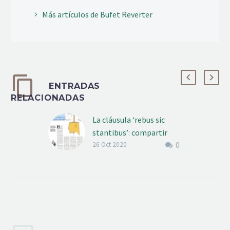
Más artículos de Bufet Reverter
ENTRADAS
RELACIONADAS
La cláusula ‘rebus sic
stantibus’: compartir
0
impactos para seguir
26 Oct 2020
adelante
‘La razón de fondo de
esta cláusula es asegurar
la continuidad
económica, empresarial y
la salvaguardia de los