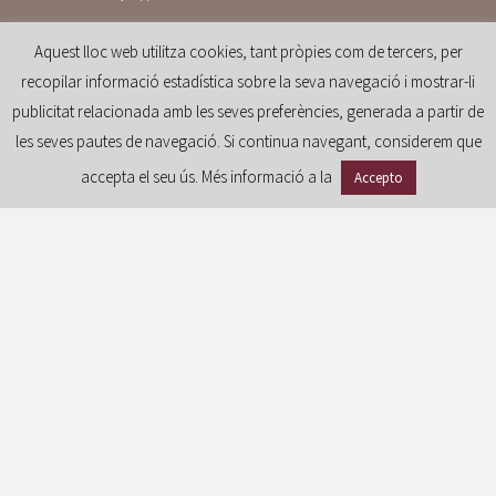
Aquest lloc web utilitza cookies, tant pròpies com de tercers, per
recopilar informació estadística sobre la seva navegació i mostrar-li
publicitat relacionada amb les seves preferències, generada a partir de
les seves pautes de navegació. Si continua navegant, considerem que
accepta el seu ús. Més informació a la
Accepto
GDPR
Avíso legal
Política de privacidad