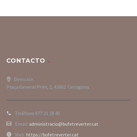
CONTACTO
Dirección
Plaça General Prim, 2, 43001 Tarragona
Teléfono
977 21 28 40
Email:
administracio@bufetreverter.cat
Web:
https://bufetreverter.cat