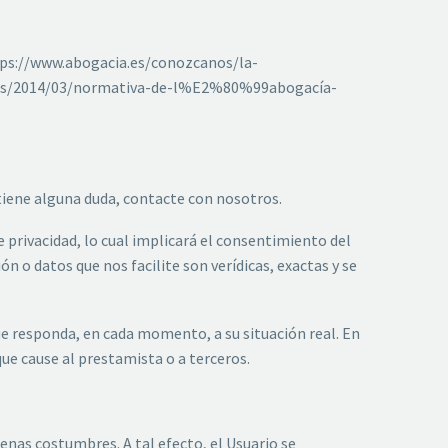
ttps://www.abogacia.es/conozcanos/la-
loads/2014/03/normativa-de-l%E2%80%99abogacía-
i tiene alguna duda, contacte con nosotros.
e privacidad, lo cual implicará el consentimiento del
n o datos que nos facilite son verídicas, exactas y se
e responda, en cada momento, a su situación real. En
que cause al prestamista o a terceros.
enas costumbres. A tal efecto, el Usuario se