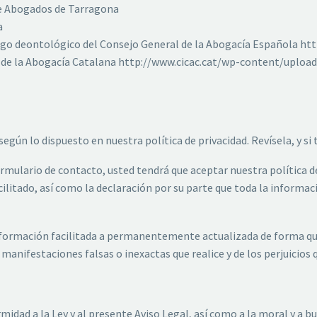
de Abogados de Tarragona
a
igo deontológico del Consejo General de la Abogacía Española h
va de la Abogacía Catalana http://www.cicac.cat/wp-content/up
según lo dispuesto en nuestra política de privacidad. Revísela, y s
formulario de contacto, usted tendrá que aceptar nuestra política d
litado, así como la declaración por su parte que toda la informació
nformación facilitada a permanentemente actualizada de forma qu
 manifestaciones falsas o inexactas que realice y de los perjuicios 
idad a la Ley y al presente Aviso Legal, así como a la moral y a bu