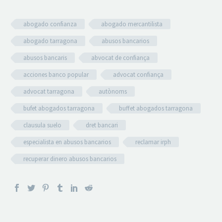
abogado confianza
abogado mercantilista
abogado tarragona
abusos bancarios
abusos bancaris
abvocat de confiança
acciones banco popular
advocat confiança
advocat tarragona
autònoms
bufet abogados tarragona
buffet abogados tarragona
clausula suelo
dret bancari
especialista en abusos bancarios
reclamar irph
recuperar dinero abusos bancarios