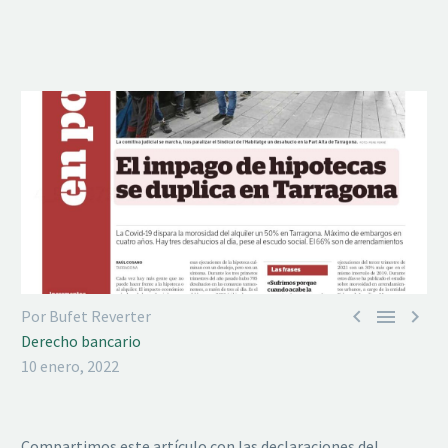



Por Bufet Reverter
Derecho bancario
10 enero, 2022
Compartimos este artículo con las declaraciones del