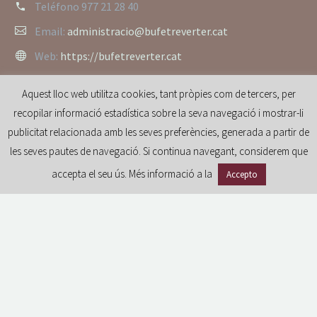
Teléfono
977 21 28 40
Email:
administracio@bufetreverter.cat
Web:
https://bufetreverter.cat
Aquest lloc web utilitza cookies, tant pròpies com de tercers, per
recopilar informació estadística sobre la seva navegació i mostrar-li
publicitat relacionada amb les seves preferències, generada a partir de
les seves pautes de navegació. Si continua navegant, considerem que
accepta el seu ús. Més informació a la
Accepto
GDPR