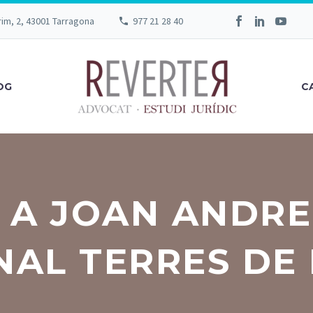
rim, 2, 43001 Tarragona
977 21 28 40
OG
C
 A JOAN ANDR
NAL TERRES DE 