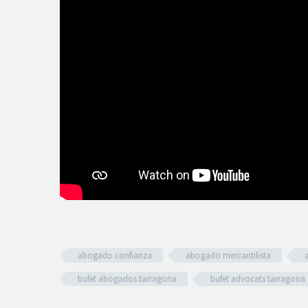
abogado confianza
abogado mercantilista
bufet abogados tarragona
bufet advocats tarragona