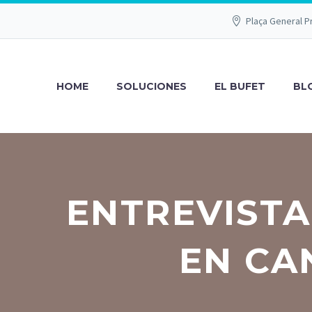
Plaça General P
HOME
SOLUCIONES
EL BUFET
BL
ENTREVISTA
EN CA