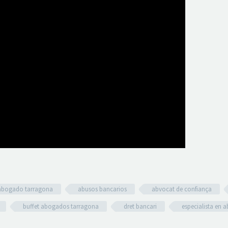
abogado tarragona
abusos bancarios
abvocat de confiança
buffet abogados tarragona
dret bancari
especialista en 