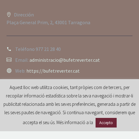
Dirección
Plaça General Prim, 2, 43001 Tarragona
Teléfono
977 21 28 40
Email:
administracio@bufetreverter.cat
Web:
https://bufetreverter.cat
Aquest lloc web utilitza cookies, tant pròpies com de tercers, per
recopilar informació estadística sobre la seva navegació i mostrar-li
publicitat relacionada amb les seves preferències, generada a partir de
les seves pautes de navegació. Si continua navegant, considerem que
accepta el seu ús. Més informació a la
Accepto