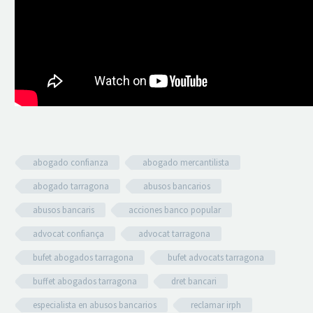
abogado confianza
abogado mercantilista
abogado tarragona
abusos bancarios
abusos bancaris
acciones banco popular
advocat confiança
advocat tarragona
bufet abogados tarragona
bufet advocats tarragona
buffet abogados tarragona
dret bancari
especialista en abusos bancarios
reclamar irph