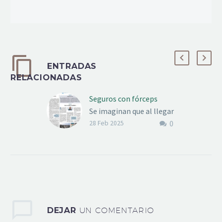
ENTRADAS
RELACIONADAS
Seguros con fórceps
Se imaginan que al llegar
0
a la línea de caja del
28 Feb 2025
supermercado y
habernos proveído de los
productos que
llevábamos…
DEJAR
UN COMENTARIO