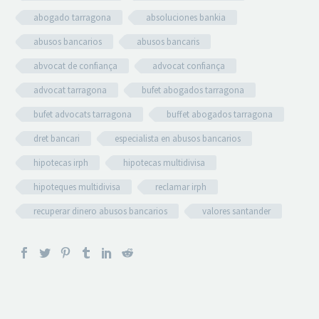
abogado tarragona
absoluciones bankia
abusos bancarios
abusos bancaris
abvocat de confiança
advocat confiança
advocat tarragona
bufet abogados tarragona
bufet advocats tarragona
buffet abogados tarragona
dret bancari
especialista en abusos bancarios
hipotecas irph
hipotecas multidivisa
hipoteques multidivisa
reclamar irph
recuperar dinero abusos bancarios
valores santander