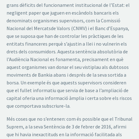
grans dèficits del funcionament institucional de l’Estat: el
negligent paper que juguen en escàndols bancaris els
denominats organismes supervisors, com la Comissió
Nacional del Mercatsde Valors (CNMV) i el Banc d’Espanya,
que se suposa que han de controlar les pràctiques de les
entitats financeres perquè s’ajustin a llei i no vulnerin els
drets dels consumidors. Aquesta sentència absolutòria de
l’Audiència Nacional es fonamenta, precisament en què
aquest organismes van donar el seu vistiplau als dubtosos
moviments de Bankia abans i després de la seva sortida a
borsa. Un exemple és que aquests supervisors consideren
que el fullet informatiu que servia de base a l’ampliació de
capital oferia una informació àmplia i certa sobre els riscos
que comportava subscriure-la.
Més coses que no s’entenen: com és possible que el Tribunal
Suprem, a la seva Sentència de 3 de febrer de 2016, afirmi
que hi havia inexactituds en la informació facilitada als