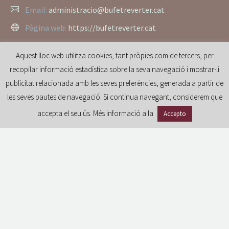
Email:
administracio@bufetreverter.cat
Pàgina web:
https://bufetreverter.cat
Aquest lloc web utilitza cookies, tant pròpies com de tercers, per
recopilar informació estadística sobre la seva navegació i mostrar-li
publicitat relacionada amb les seves preferències, generada a partir de
les seves pautes de navegació. Si continua navegant, considerem que
accepta el seu ús. Més informació a la
Accepto
GDPR