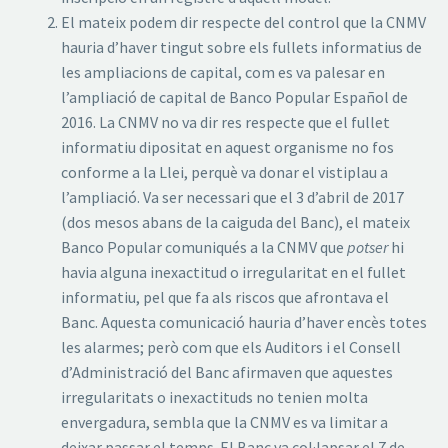
El mateix podem dir respecte del control que la CNMV
hauria d’haver tingut sobre els fullets informatius de
les ampliacions de capital, com es va palesar en
l’ampliació de capital de Banco Popular Español de
2016. La CNMV no va dir res respecte que el fullet
informatiu dipositat en aquest organisme no fos
conforme a la Llei, perquè va donar el vistiplau a
l’ampliació. Va ser necessari que el 3 d’abril de 2017
(dos mesos abans de la caiguda del Banc), el mateix
Banco Popular comuniqués a la CNMV que
potser
hi
havia alguna inexactitud o irregularitat en el fullet
informatiu, pel que fa als riscos que afrontava el
Banc. Aquesta comunicació hauria d’haver encès totes
les alarmes; però com que els Auditors i el Consell
d’Administració del Banc afirmaven que aquestes
irregularitats o inexactituds no tenien molta
envergadura, sembla que la CNMV es va limitar a
deixar passar el temps. El Banc va col·lapsar el 7 de