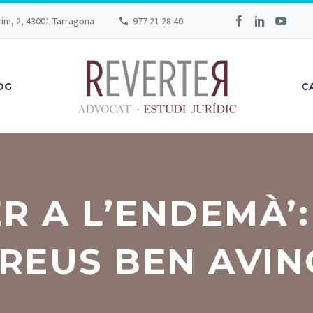
rim, 2, 43001 Tarragona
977 21 28 40
OG
C
ER A L’ENDEMÀ’
REUS BEN AVI