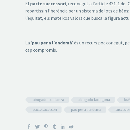
El
pacte successori
, reconegut a l’article 431-1 del
repartissin l’herència per un sistema de lots de béns: 
l’equitat, els mateixos valors que busca la figura actu
La ‘
pau per a l’endemà
’ és un recurs poc conegut, per
cap compromís.
abogado confianza
abogado tarragona
buf
pacte succesori
pau per a l'endema
succesio