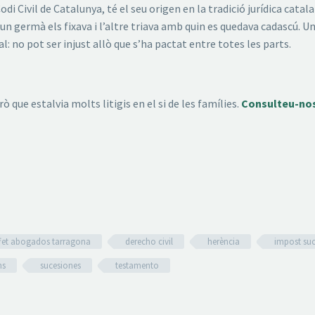
 Codi Civil de Catalunya, té el seu origen en la tradició jurídica ca
un germà els fixava i l’altre triava amb quin es quedava cadascú. Un
al: no pot ser injust allò que s’ha pactat entre totes les parts.
ò que estalvia molts litigis en el si de les famílies.
Consulteu-no
fet abogados tarragona
derecho civil
herència
impost su
ns
sucesiones
testamento