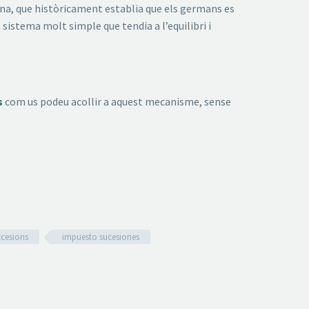
talana, que històricament establia que els germans es
 sistema molt simple que tendia a l’equilibri i
s
com us podeu acollir a aquest mecanisme, sense
ccesions
impuesto sucesiones