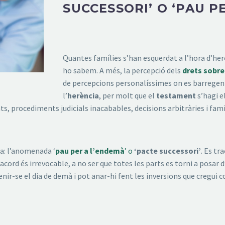
SUCCESSORI’ O ‘PAU P
Quantes famílies s’han esquerdat a l’hora d’he
ho sabem. A més, la percepció dels
drets sobre
de percepcions personalíssimes on es barregen
l’
herència
, per molt que el
testament
s’hagi e
s, procediments judicials inacabables, decisions arbitràries i famí
a: l’anomenada ‘
pau per a l’endemà
’ o
‘pacte successori’
. Es tr
’acord és irrevocable, a no ser que totes les parts es torni a posar
atenir-se el dia de demà i pot anar-hi fent les inversions que cregu