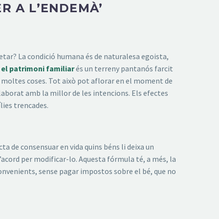
ER A L’ENDEMÀ’
retar? La condició humana és de naturalesa egoista,
 el patrimoni familiar
és un terreny pantanós farcit
 moltes coses. Tot això pot aflorar en el moment de
laborat amb la millor de les intencions. Els efectes
lies trencades.
acta de consensuar en vida quins béns li deixa un
 d’acord per modificar-lo. Aquesta fórmula té, a més, la
i convenients, sense pagar impostos sobre el bé, que no