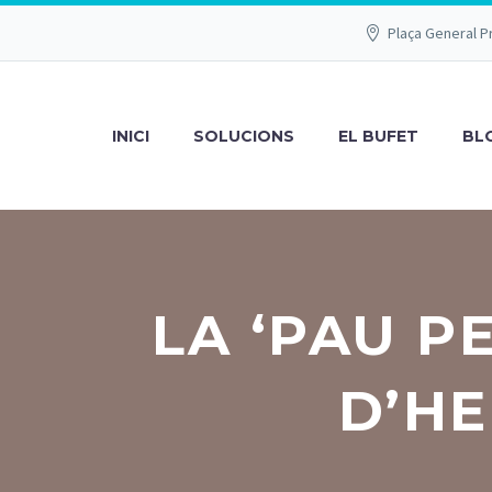
Plaça General P
INICI
SOLUCIONS
EL BUFET
BL
LA ‘PAU P
D’HE