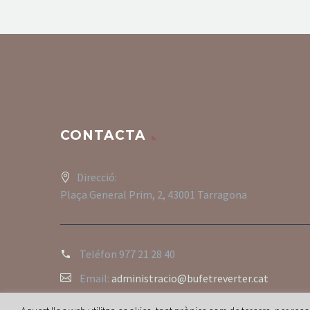
CONTACTA
Direcció:
Plaça General Prim, 2, 43001 Tarragona
Teléfon
977 21 28 40
Email:
administracio@bufetreverter.cat
Pàgina web:
https://bufetreverter.cat