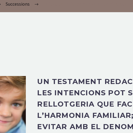
Successions
La ‘pau per a l’endemà’: garantia d’hereus b
UN TESTAMENT REDAC
LES INTENCIONS POT 
RELLOTGERIA QUE FACI
L’HARMONIA FAMILIAR
EVITAR AMB EL DENOM