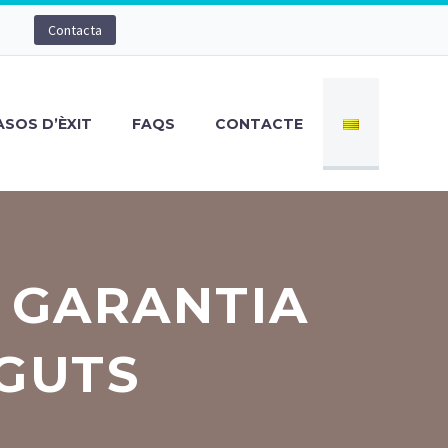
Contacta
ASOS D’ÈXIT
FAQS
CONTACTE
: GARANTIA
NGUTS