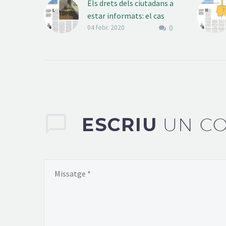
Els drets dels ciutadans a
estar informats: el cas
0
Iquoxe
04 febr. 2020
La manca d’informació
sobre què passava a
Iquoxe denunciada per
Generalitat i
ajuntaments evidencia
els nivells de
desinformació que té…
ESCRIU
UN C