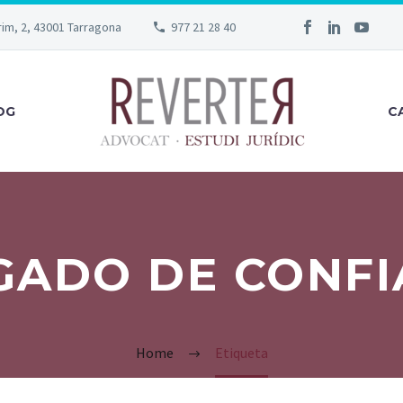
rim, 2, 43001 Tarragona
977 21 28 40
OG
C
GADO DE CONFI
Home
Etiqueta