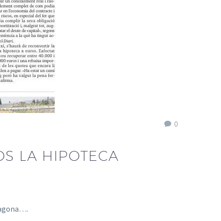
0
OS LA HIPOTECA
rragona….