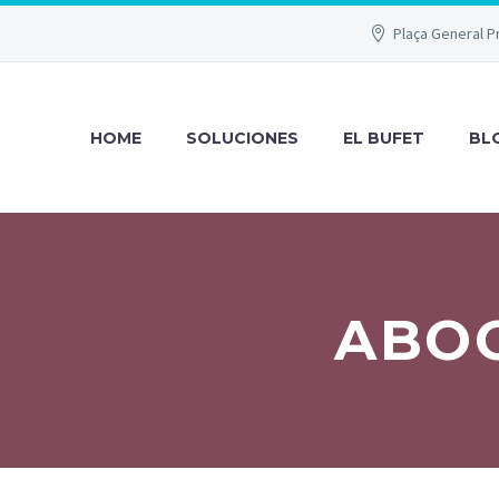
Plaça General P
HOME
SOLUCIONES
EL BUFET
BL
ABO