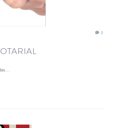
0
NOTARIAL
idas…