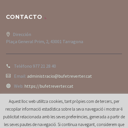
CONTACTO
Dirección
Plaça General Prim, 2, 43001 Tarragona
Teléfono
977 21 28 40
Email:
administracio@bufetreverter.cat
Web:
https://bufetreverter.cat
Aquest lloc web utilitza cookies, tant pròpies com de tercers, per
recopilar informació estadística sobre la seva navegació i mostrar-li
publicitat relacionada amb les seves preferències, generada a partir de
les seves pautes de navegació. Si continua navegant, considerem que