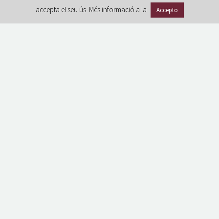
accepta el seu ús. Més informació a la
Accepto
GDPR
Avíso legal
Política de privacidad
Política de cookies