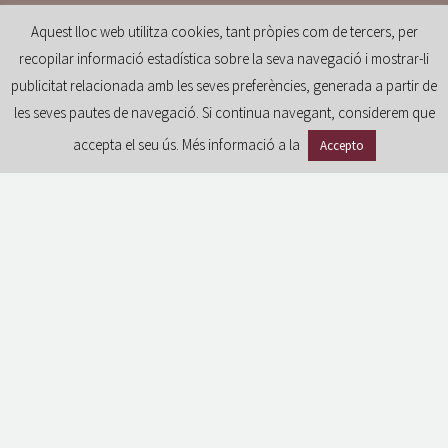
Aquest lloc web utilitza cookies, tant pròpies com de tercers, per
recopilar informació estadística sobre la seva navegació i mostrar-li
publicitat relacionada amb les seves preferències, generada a partir de
les seves pautes de navegació. Si continua navegant, considerem que
accepta el seu ús. Més informació a la
Accepto
GDPR
Avís legal i condicions d’ús del portal
Política de privacitat