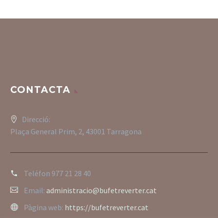
CONTACTA
Direcció:
Plaça General Prim, 2, 43001 Tarragona
Teléfon
977 21 28 40
Email:
administracio@bufetreverter.cat
Pàgina web:
https://bufetreverter.cat