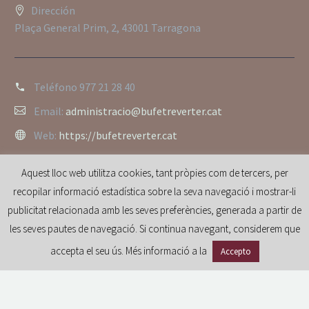
Dirección
Plaça General Prim, 2, 43001 Tarragona
Teléfono
977 21 28 40
Email:
administracio@bufetreverter.cat
Web:
https://bufetreverter.cat
Aquest lloc web utilitza cookies, tant pròpies com de tercers, per
recopilar informació estadística sobre la seva navegació i mostrar-li
publicitat relacionada amb les seves preferències, generada a partir de
les seves pautes de navegació. Si continua navegant, considerem que
accepta el seu ús. Més informació a la
Accepto