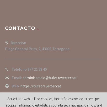
CONTACTO
Dirección
Plaça General Prim, 2, 43001 Tarragona
Teléfono
977 21 28 40
Email:
administracio@bufetreverter.cat
Web:
https://bufetreverter.cat
Aquest lloc web utilitza cookies, tant pròpies com de tercers, per
recopilar informació estadística sobre la seva navegació i mostrar-li