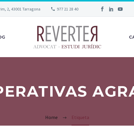
rim, 2, 43001 Tarragona
977 21 28 40
OG
C
ERATIVAS AGR
Home
Etiqueta