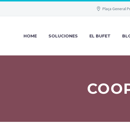
Plaça General P
HOME
SOLUCIONES
EL BUFET
BL
COOP