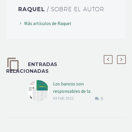
RAQUEL
/ SOBRE EL AUTOR
Más artículos de Raquel
ENTRADAS
RELACIONADAS
Los bancos son
responsables de la
0
seguridad (también en
09 Feb 2022
los robos cibernéticos)
En las últimas semanas
se ha disparado una
cierta alarma social por