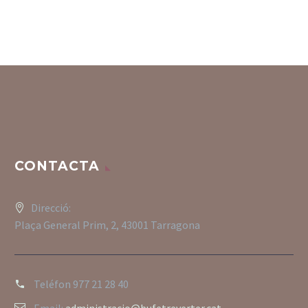
CONTACTA
Direcció:
Plaça General Prim, 2, 43001 Tarragona
Teléfon
977 21 28 40
Email:
administracio@bufetreverter.cat