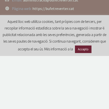
Pàgina web:
https://bufetreverter.cat
Aquest lloc web utilitza cookies, tant pròpies com de tercers, per
recopilar informació estadística sobre la seva navegació i mostrar-li
publicitat relacionada amb les seves preferències, generada a partir de
les seves pautes de navegació. Si continua navegant, considerem que
accepta el seu ús. Més informació a la
Accepto
GDPR
Avís legal i condicions d’ús del portal