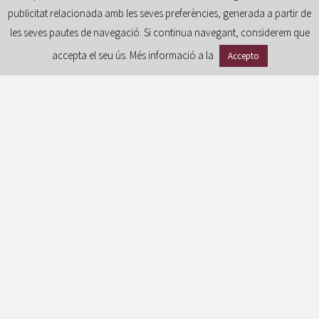
publicitat relacionada amb les seves preferències, generada a partir de
les seves pautes de navegació. Si continua navegant, considerem que
accepta el seu ús. Més informació a la
Accepto
GDPR
Avís legal i condicions d’ús del portal
Política de privacitat
Política de cookies