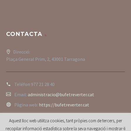
CONTACTA
Direcció:
Plaça General Prim, 2, 43001 Tarragona
Teléfon
977 21 28 40
Email:
administracio@bufetreverter.cat
Pàgina web:
https://bufetreverter.cat
Aquest lloc web utilitza cookies, tant pròpies com de tercers, per
recopilar informació estadística sobre la seva navegació i mostrar-li