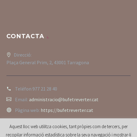
CONTACTA
Direcció:
Plaça General Prim, 2, 43001 Tarragona
Teléfon
977 21 28 40
Email:
administracio@bufetreverter.cat
Pàgina web:
https://bufetreverter.cat
Aquest lloc web utilitza cookies, tant pròpies com de tercers, per
recopilar informació estadística sobre la seva navegació i mostrar-li