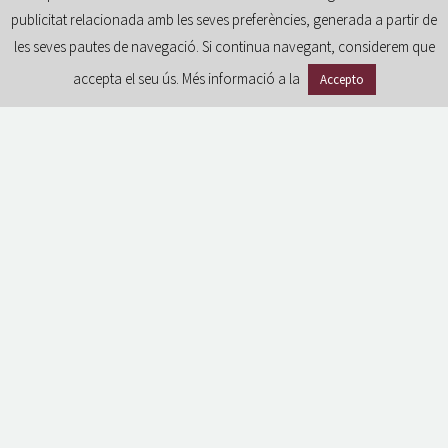
publicitat relacionada amb les seves preferències, generada a partir de
les seves pautes de navegació. Si continua navegant, considerem que
accepta el seu ús. Més informació a la
Accepto
GDPR
Avís legal i condicions d’ús del portal
Política de privacitat
Política de cookies