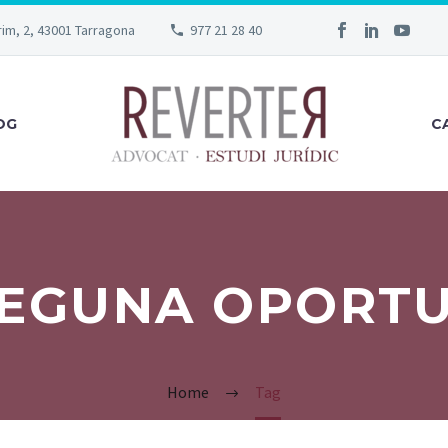
rim, 2, 43001 Tarragona
977 21 28 40
OG
C
SEGUNA OPORT
Home
Tag