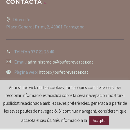
CONTACTA
Direcció:
Plaça General Prim, 2, 43001 Tarragona
Teléfon
977 21 28 40
Email:
administracio@bufetreverter.cat
Pàgina web:
https://bufetreverter.cat
Aquest lloc web utilitza cookies, tant pròpies com de tercers, per
recopilar informació estadística sobre la seva navegació i mostrar-li
publicitat relacionada amb les seves preferències, generada a partir de
les seves pautes de navegació. Si continua navegant, considerem que
accepta el seu ús. Més informació a la
Accepto