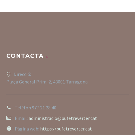
CONTACTA
Direcció:
Plaça General Prim, 2, 43001 Tarragona
Teléfon
977 21 28 40
Email:
administracio@bufetreverter.cat
Pàgina web:
https://bufetreverter.cat