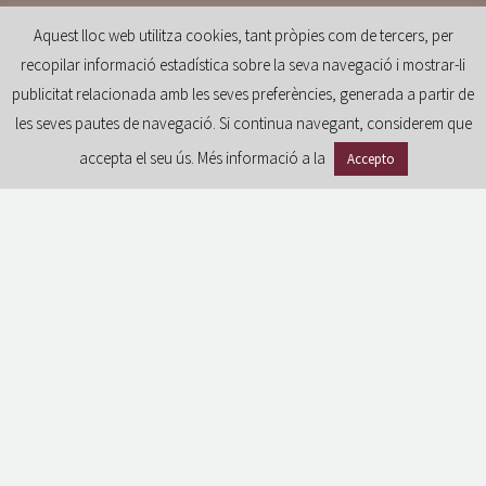
Aquest lloc web utilitza cookies, tant pròpies com de tercers, per
recopilar informació estadística sobre la seva navegació i mostrar-li
publicitat relacionada amb les seves preferències, generada a partir de
les seves pautes de navegació. Si continua navegant, considerem que
accepta el seu ús. Més informació a la
Accepto
GDPR
Avís legal i condicions d’ús del portal
Política de privacitat