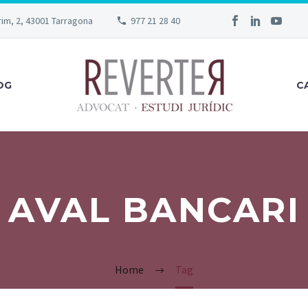
rim, 2, 43001 Tarragona
977 21 28 40
OG
C
AVAL BANCARI
Home
Tag